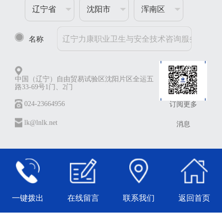
辽宁省
沈阳市
浑南区
名称
中国（辽宁）自由贸易试验区沈阳片区全运五
路33-69号1门、2门
024-23664956
订阅更多
lk@lnlk.net
消息
一键拨出
在线留言
联系我们
返回首页